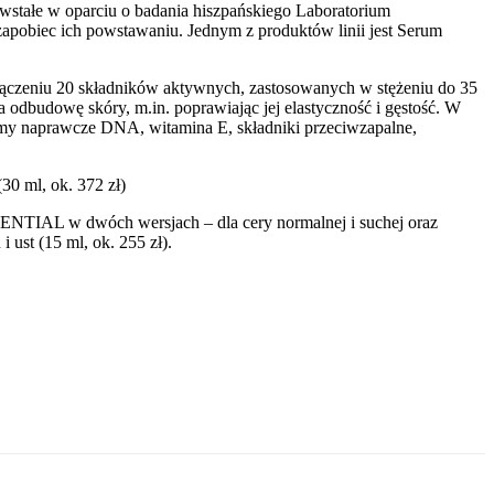
stałe w oparciu o badania hiszpańskiego Laboratorium
pobiec ich powstawaniu. Jednym z produktów linii jest Serum
ołączeniu 20 składników aktywnych, zastosowanych w stężeniu do 35
odbudowę skóry, m.in. poprawiając jej elastyczność i gęstość. W
my naprawcze DNA, witamina E, składniki przeciwzapalne,
 ml, ok. 372 zł)
IAL w dwóch wersjach – dla cery normalnej i suchej oraz
 ust (15 ml, ok. 255 zł).