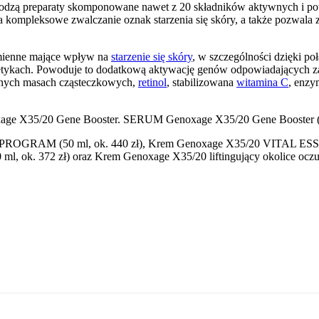
odzą preparaty skomponowane nawet z 20 składników aktywnych i pow
mpleksowe zwalczanie oznak starzenia się skóry, a także pozwala za
mienne mające wpływ na
starzenie się skóry
, w szczególności dzięki p
etykach. Powoduje to dodatkową aktywację genów odpowiadających za 
żnych masach cząsteczkowych,
retinol
, stabilizowana
witamina C
, enzy
age X35/20 Gene Booster. SERUM Genoxage X35/20 Gene Booster (30
ROGRAM (50 ml, ok. 440 zł), Krem Genoxage X35/20 VITAL ESSENT
ml, ok. 372 zł) oraz Krem Genoxage X35/20 liftingujący okolice oczu i