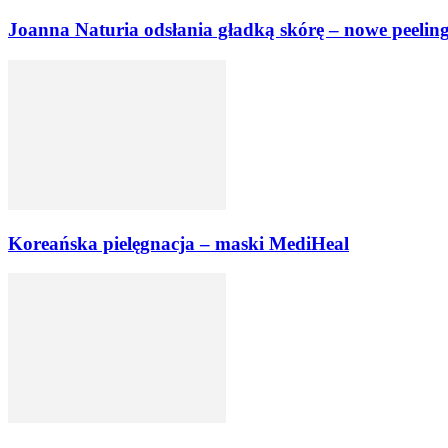
Joanna Naturia odsłania gładką skórę – nowe peeling
Koreańska pielęgnacja – maski MediHeal