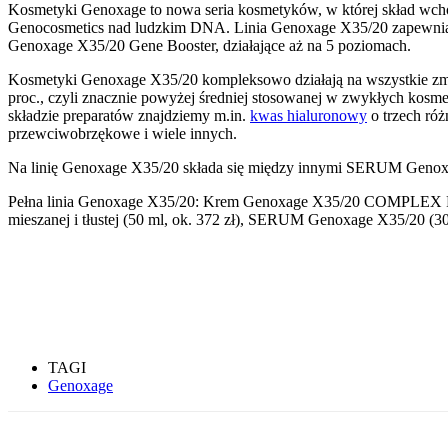
Kosmetyki Genoxage to nowa seria kosmetyków, w której skład wch
Genocosmetics nad ludzkim DNA. Linia Genoxage X35/20 zapewnia ko
Genoxage X35/20 Gene Booster, działające aż na 5 poziomach.
Kosmetyki Genoxage X35/20 kompleksowo działają na wszystkie z
proc., czyli znacznie powyżej średniej stosowanej w zwykłych kosm
składzie preparatów znajdziemy m.in.
kwas hialuronowy
o trzech ró
przewciwobrzękowe i wiele innych.
Na linię Genoxage X35/20 składa się między innymi SERUM Genox
Pełna linia Genoxage X35/20: Krem Genoxage X35/20 COMPLEX P
mieszanej i tłustej (50 ml, ok. 372 zł), SERUM Genoxage X35/20 (30 
TAGI
Genoxage