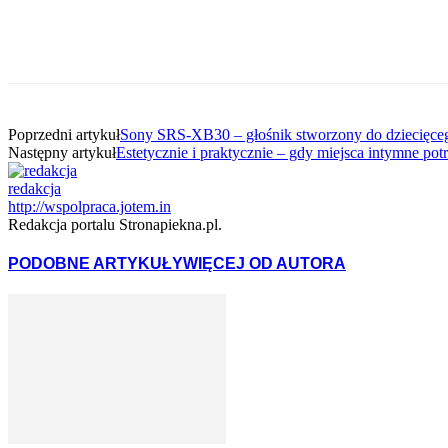
Poprzedni artykuł
Sony SRS-XB30 – głośnik stworzony do dziecięceg
Następny artykuł
Estetycznie i praktycznie – gdy miejsca intymne po
redakcja
http://wspolpraca.jotem.in
Redakcja portalu Stronapiekna.pl.
PODOBNE ARTYKUŁY
WIĘCEJ OD AUTORA