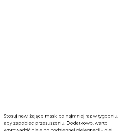
Stosuj nawilżające maski co najmniej raz w tygodniu,
aby zapobiec przesuszeniu. Dodatkowo, warto
wprowadzić oleje do codziennej pielęgnacji – olej