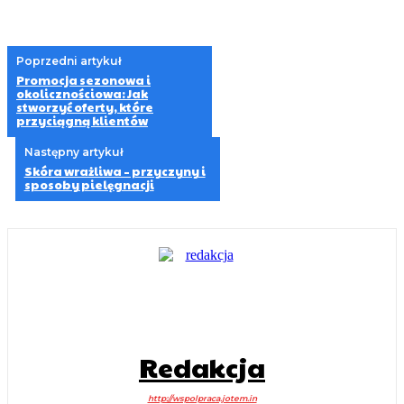
Poprzedni artykuł
Promocja sezonowa i
okolicznościowa: Jak
stworzyć oferty, które
przyciągną klientów
Następny artykuł
Skóra wrażliwa – przyczyny i
sposoby pielęgnacji
Redakcja
http://wspolpraca.jotem.in