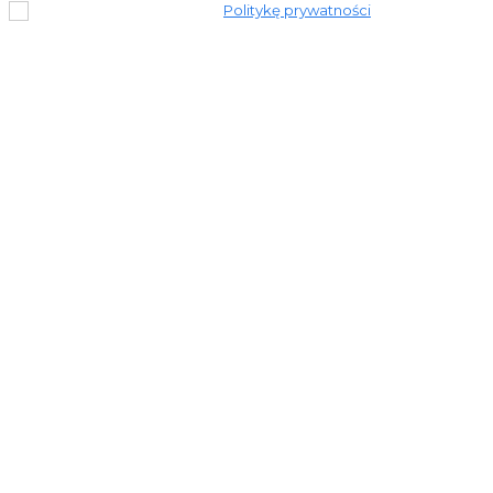
Przeczytałem i akceptuję
Politykę prywatności
.
© 2023 Stronapiekna