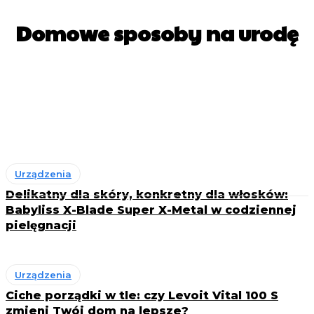
Domowe sposoby na urodę
Dla facetów
Kosmetyki
Kosmetyki i składniki
Ochrona skóry
Pielęgnacja anti-aging
Urządzenia
Delikatny dla skóry, konkretny dla włosków:
Babyliss X-Blade Super X-Metal w codziennej
pielęgnacji
Urządzenia
Ciche porządki w tle: czy Levoit Vital 100 S
zmieni Twój dom na lepsze?