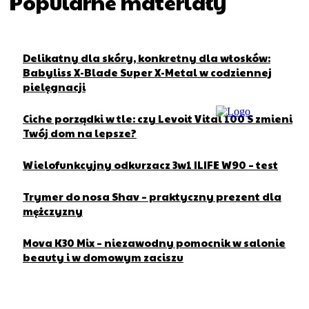
Popularne materiały
Delikatny dla skóry, konkretny dla włosków:
Babyliss X-Blade Super X-Metal w codziennej
pielęgnacji
Ciche porządki w tle: czy Levoit Vital 100 S zmieni
Twój dom na lepsze?
Wielofunkcyjny odkurzacz 3w1 ILIFE W90 – test
Trymer do nosa Shav – praktyczny prezent dla
mężczyzny
Mova K30 Mix – niezawodny pomocnik w salonie
beauty i w domowym zaciszu
O nas