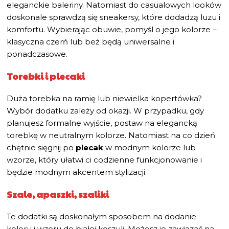
eleganckie baleriny. Natomiast do casualowych looków
doskonale sprawdzą się sneakersy, które dodadzą luzu i
komfortu. Wybierając obuwie, pomyśl o jego kolorze –
klasyczna czerń lub beż będą uniwersalne i
ponadczasowe.
Torebki i plecaki
Duża torebka na ramię lub niewielka kopertówka?
Wybór dodatku zależy od okazji. W przypadku, gdy
planujesz formalne wyjście, postaw na elegancką
torebkę w neutralnym kolorze. Natomiast na co dzień
chętnie sięgnij po
plecak
w modnym kolorze lub
wzorze, który ułatwi ci codzienne funkcjonowanie i
będzie modnym akcentem stylizacji.
Szale, apaszki, szaliki
Te dodatki są doskonałym sposobem na dodanie
koloru i wzoru do białej koszuli. Możesz je zawiązać na