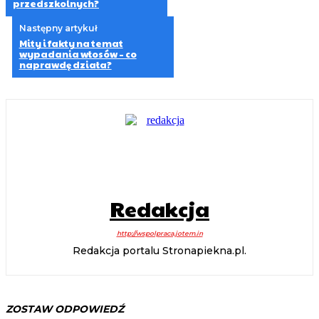
przedszkolnych?
Następny artykuł
Mity i fakty na temat
wypadania włosów – co
naprawdę działa?
Redakcja
http://wspolpraca.jotem.in
Redakcja portalu Stronapiekna.pl.
ZOSTAW ODPOWIEDŹ