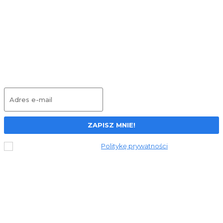
zmieni Twój dom na lepsze?
Wielofunkcyjny odkurzacz 3w1 ILIFE W90 –
test
Dołącz do newslettera
ZAPISZ MNIE!
Przeczytałem i akceptuję
Politykę prywatności
.
© 2023 Stronapiekna