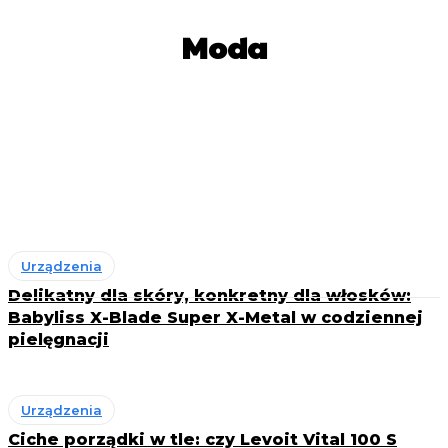
Moda
Akcesoria
Buty
Dodatki do stylizacji
Historia mody i inspiracje retro
Klasyczna moda
Moda na co dzień
Urządzenia
Delikatny dla skóry, konkretny dla włosków:
Babyliss X-Blade Super X-Metal w codziennej
pielęgnacji
Urządzenia
Ciche porządki w tle: czy Levoit Vital 100 S