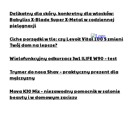
Delikatny dla skóry, konkretny dla włosków:
Babyliss X-Blade Super X-Metal w codziennej
pielęgnacji
Ciche porządki w tle: czy Levoit Vital 100 S zmieni
Twój dom na lepsze?
Wielofunkcyjny odkurzacz 3w1 ILIFE W90 – test
Trymer do nosa Shav – praktyczny prezent dla
mężczyzny
Mova K30 Mix – niezawodny pomocnik w salonie
beauty i w domowym zaciszu
O nas