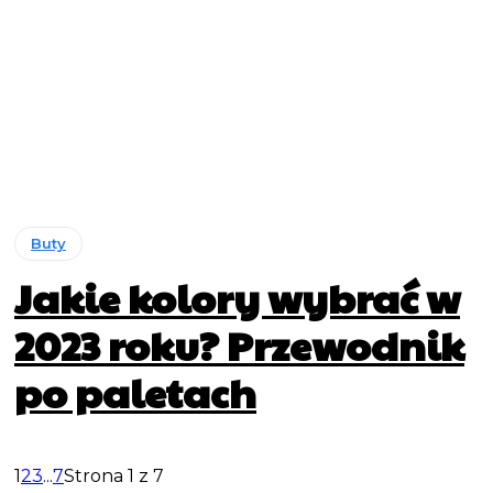
Buty
Jakie kolory wybrać w
2023 roku? Przewodnik
po paletach
1
2
3
...
7
Strona 1 z 7