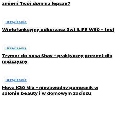
zmieni Twój dom na lepsze?
Urządzenia
Wielofunkcyjny odkurzacz 3w1 ILIFE W90 – test
Urządzenia
Trymer do nosa Shav – praktyczny prezent dla
mężczyzny
Urządzenia
Mova K30 Mix – niezawodny pomocnik w
salonie beauty i w domowym zaciszu