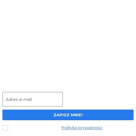
Delikatny dla skóry, konkretny dla
włosków: Babyliss X-Blade Super X-Metal w
codziennej pielęgnacji
Ciche porządki w tle: czy Levoit Vital 100 S
zmieni Twój dom na lepsze?
Wielofunkcyjny odkurzacz 3w1 ILIFE W90 –
test
Dołącz do newslettera
ZAPISZ MNIE!
Przeczytałem i akceptuję
Politykę prywatności
.