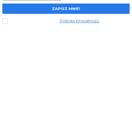
ZAPISZ MNIE!
Przeczytałem i akceptuję
Politykę prywatności
.
© 2023 Stronapiekna