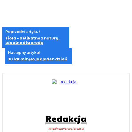
Poprzedni artykuł
Zioła – delikatne z natury,
idealne dla urody
Następny artykuł
30 lat minęło jak jeden dzień
Redakcja
http://wspolpraca.jotem.in