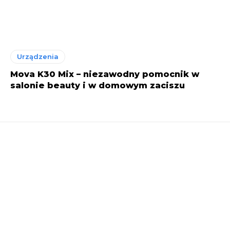
Urządzenia
Mova K30 Mix – niezawodny pomocnik w
salonie beauty i w domowym zaciszu
Dostępne już wkrótce!
Zarejestruj się na stronapiekna.pl, aby otrzymać dostęp
do poradników przeznaczonych dla branży beauty. To
znakomite rozwiązanie dla osób prowadzących salony