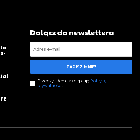
Dołącz do newslettera
dla
 X-
ZAPISZ MNIE!
ital
?
Przeczytałem i akceptuję
Politykę
prywatności
.
IFE