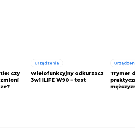
Urządzenia
Urządzen
tle: czy
Wielofunkcyjny odkurzacz
Trymer d
S zmieni
3w1 ILIFE W90 – test
praktycz
sze?
mężczyz