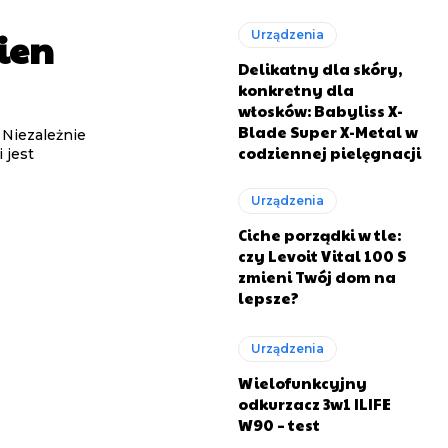
ien
Urządzenia
Delikatny dla skóry,
konkretny dla
włosków: Babyliss X-
Blade Super X-Metal w
 Niezależnie
codziennej pielęgnacji
 jest
Urządzenia
Ciche porządki w tle:
czy Levoit Vital 100 S
zmieni Twój dom na
lepsze?
Urządzenia
Wielofunkcyjny
odkurzacz 3w1 ILIFE
W90 – test