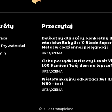
króty
Przeczytaj
Delikatny dla skóry, konkretny 
raca
włosków: Babyliss X-Blade Super
a Prywatności
Metal w codziennej pielęgnacji
min
URZĄDZENIA
Ciche porządki w tle: czy Levoit V
100 S zmieni Twój dom na lepsze
URZĄDZENIA
Wielofunkcyjny odkurzacz 3w1 IL
W90 – test
URZĄDZENIA
© 2023 Stronapiekna