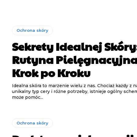
Ochrona skóry
Sekrety Idealnej Skóry
Rutyna Pielęgnacyjn
Krok po Kroku
Idealna skóra to marzenie wielu z nas. Chociaż każdy z 
Dostępne już wkrótce!
Dostępne już wkrótce!
unikalny typ cery i różne potrzeby, istnieje ogólny schem
może pomóc...
 dostęp do poradników przeznaczonych dla branży beauty. To znako
 dostęp do poradników przeznaczonych dla branży beauty. To znako
ymaj wsparcie od doświadczonych osób, które z sukcesami od lat dzi
ymaj wsparcie od doświadczonych osób, które z sukcesami od lat dzi
Ochrona skóry
pozycjonowanie strony)
pozycjonowanie strony)