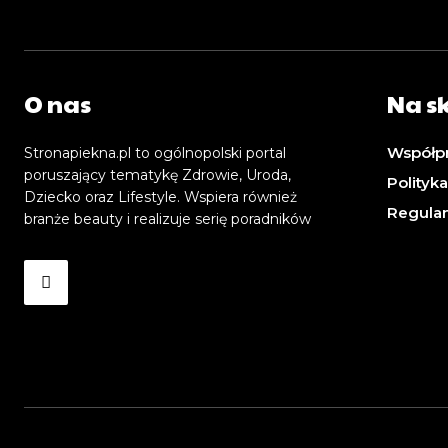
O nas
Na s
Współp
Stronapiekna.pl to ogólnopolski portal
poruszający tematykę Zdrowie, Uroda,
Polityk
Dziecko oraz Lifestyle. Wspiera również
Regula
branże beauty i realizuje serię poradników