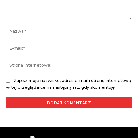
Komentarz:
Na
E-
mai
St
Int
Zapisz moje nazwisko, adres e-mail i stronę internetową
w tej przeglądarce na następny raz, gdy skomentuję.