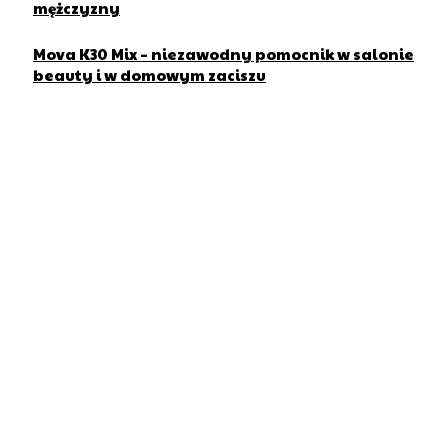
mężczyzny
Mova K30 Mix – niezawodny pomocnik w salonie
beauty i w domowym zaciszu
O nas
Stronapiekna.pl to ogólnopolski portal poruszający tematykę
Zdrowie, Uroda, Dziecko oraz Lifestyle. Wspiera również
branże beauty i realizuje serię poradników
Na skróty