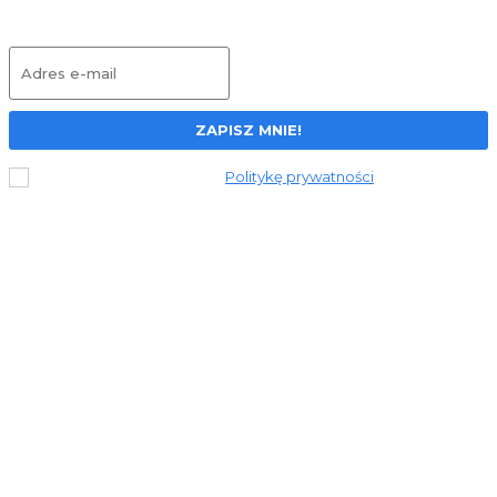
Dołącz do newslettera
ZAPISZ MNIE!
Przeczytałem i akceptuję
Politykę prywatności
.
© 2023 Stronapiekna