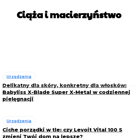
Ciąża i macierzyństwo
Czas wolny z rodziną
Relacje rodzinne
Rodzicielstwo
Rozwój dziecka
Wychowanie dzieci
Urządzenia
Delikatny dla skóry, konkretny dla włosków:
Babyliss X-Blade Super X-Metal w codziennej
pielęgnacji
Urządzenia
Ciche porządki w tle: czy Levoit Vital 100 S
zmieni Twój dom na lepsze?