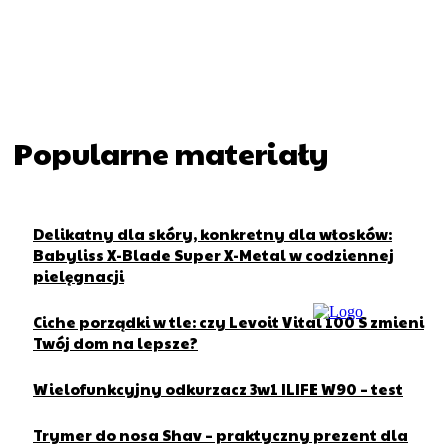
Popularne materiały
Delikatny dla skóry, konkretny dla włosków:
Babyliss X-Blade Super X-Metal w codziennej
pielęgnacji
Ciche porządki w tle: czy Levoit Vital 100 S zmieni
Twój dom na lepsze?
Wielofunkcyjny odkurzacz 3w1 ILIFE W90 – test
Trymer do nosa Shav – praktyczny prezent dla