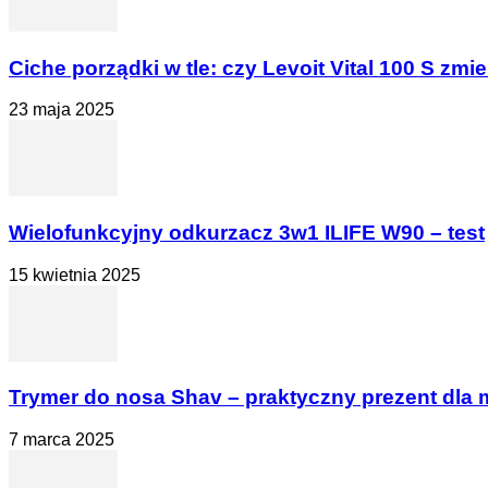
Ciche porządki w tle: czy Levoit Vital 100 S zmien
23 maja 2025
Wielofunkcyjny odkurzacz 3w1 ILIFE W90 – test
15 kwietnia 2025
Trymer do nosa Shav – praktyczny prezent dla
7 marca 2025