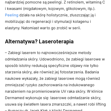
najbardziej pomocne są peelingi. Z retinolem, witaminą C
i kwasami (migdałowym, kojowym, glikolowym, itp.).
Peeling
działa na skórę holistycznie, złuszczając ją i
mobilizując do regeneracji i stymulacji kolagenu i
elastyny. Natomiast warto go zrobić w serii.
Alternatywa? Laseroterapia
– Zabiegi laserem to najnowocześniejsze metody
odmładzania skóry. Udowodniono, że zabiegi laserowe w
sposób istotny redukują specyficzne objawy nie tylko
starzenia skóry, ale również jej fotostarzenia. Badania
naukowe wykazały, że zabiegi laserowe mogą również
zmniejszać ryzyko zachorowania na indukowanego
narażeniem na promieniowanie UV raka skóry. W klinice
Dermamed wykonuje się: laserowe odmładzanie skóry,
usuwa się światłem lasera zmarszczki, a nawet robi lifting
– tłumaczy dr Jacek Kłak z kliniki Dermamed.