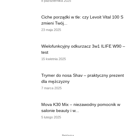
8 października 2025
Ciche porządki w tle: czy Levoit Vital 100 S
zmieni Twój...
23 maja 2025
Wielofunkcyjny odkurzacz 3w1 ILIFE W90 –
test
15 kwietnia 2025
Trymer do nosa Shav – praktyczny prezent
dla mężczyzny
7 marca 2025
Mova K30 Mix – niezawodny pomocnik w
salonie beauty i w...
5 lutego 2025
Reklama