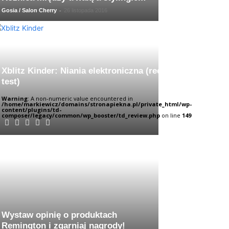
-
Gosia / Salon Cherry
26 listopada 2016
Xblitz Kinder: Niania elektroniczna (recenzja,
test)
Warning
: A non-numeric value encountered in
/home/markiewicz/domains/stronapiekna.pl/private_html/wp-
content/plugins/td-
composer/legacy/common/wp_booster/td_review.php
on line
149
Wystaw opinię o produktach
Remington i zgarniaj nagrody!