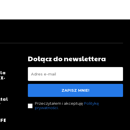
Dołącz do newslettera
dla
 X-
ZAPISZ MNIE!
ital
?
Przeczytałem i akceptuję
Politykę
prywatności
.
IFE