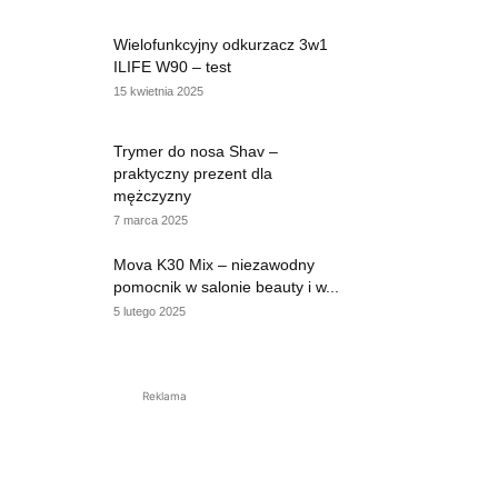
Wielofunkcyjny odkurzacz 3w1
ILIFE W90 – test
15 kwietnia 2025
Trymer do nosa Shav –
praktyczny prezent dla
mężczyzny
7 marca 2025
Mova K30 Mix – niezawodny
pomocnik w salonie beauty i w...
5 lutego 2025
Reklama