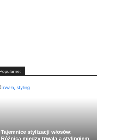
Popularne:
Tajemnice stylizacji włosów:
Różnica między trwałą a stylingiem