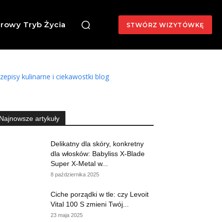
rowy Tryb Życia
STWÓRZ WIZYTÓWKĘ
zepisy kulinarne i ciekawostki blog
Najnowsze artykuły
Delikatny dla skóry, konkretny
dla włosków: Babyliss X-Blade
Super X-Metal w...
8 października 2025
Ciche porządki w tle: czy Levoit
Vital 100 S zmieni Twój...
23 maja 2025