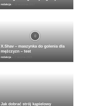
-
redakcja
20 września 2017
X.Shav – maszynka do golenia dla
mężczyzn – test
-
redakcja
2 sierpnia 2023
Jak dobrać strój kąpielowy