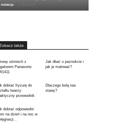
-
redakcja
17 lipca 2019
Zobacz także
rowy uśmiech z
Jak dbać o paznokcie i
ygatorem Panasonic
jak je malować?
W1411
k dobrać fryzurę do
Dlaczego bolą nas
ztałtu twarzy:
stawy?
aktyczny przewodnik
k dobrać odpowiedni
em na dzień i na noc w
elęgnacji...