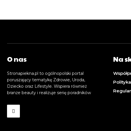
O nas
Na s
Współp
Stronapiekna.pl to ogólnopolski portal
poruszający tematykę Zdrowie, Uroda,
Polityk
Dziecko oraz Lifestyle. Wspiera również
Regula
branże beauty i realizuje serię poradników