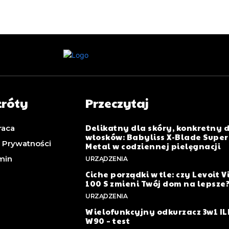
króty
Przeczytaj
Delikatny dla skóry, konkretny 
raca
włosków: Babyliss X-Blade Super
a Prywatności
Metal w codziennej pielęgnacji
min
URZĄDZENIA
Ciche porządki w tle: czy Levoit V
100 S zmieni Twój dom na lepsze
URZĄDZENIA
Wielofunkcyjny odkurzacz 3w1 IL
W90 – test