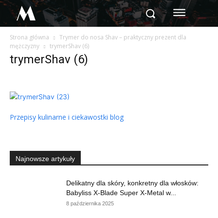
M
Strona główna
Trymer do nosa Shav – praktyczny prezent dla
mężczyzny
trymerShav (6)
trymerShav (6)
Przepisy kulinarne i ciekawostki blog
Najnowsze artykuły
Delikatny dla skóry, konkretny dla włosków:
Babyliss X-Blade Super X-Metal w...
8 października 2025