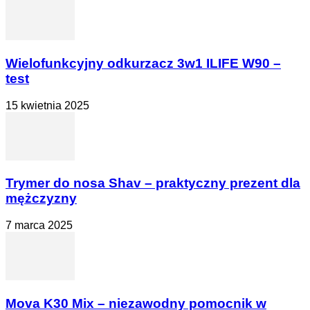
Wielofunkcyjny odkurzacz 3w1 ILIFE W90 –
test
15 kwietnia 2025
Trymer do nosa Shav – praktyczny prezent dla
mężczyzny
7 marca 2025
Mova K30 Mix – niezawodny pomocnik w