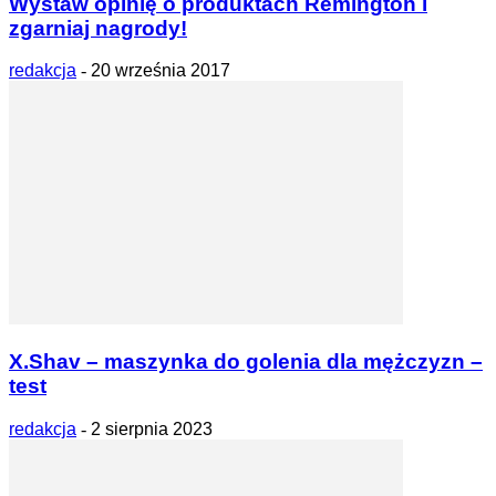
Wystaw opinię o produktach Remington i
zgarniaj nagrody!
redakcja
-
20 września 2017
X.Shav – maszynka do golenia dla mężczyzn –
test
redakcja
-
2 sierpnia 2023