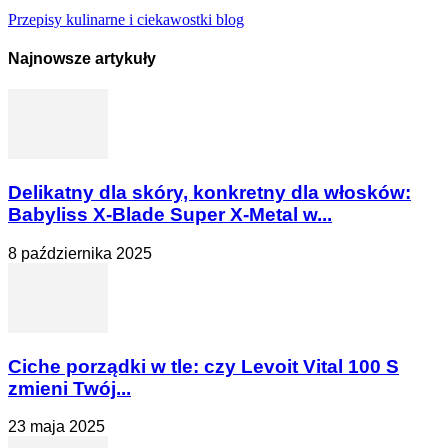
Przepisy kulinarne i ciekawostki blog
Najnowsze artykuły
Delikatny dla skóry, konkretny dla włosków:
Babyliss X-Blade Super X-Metal w...
8 października 2025
Ciche porządki w tle: czy Levoit Vital 100 S
zmieni Twój...
23 maja 2025