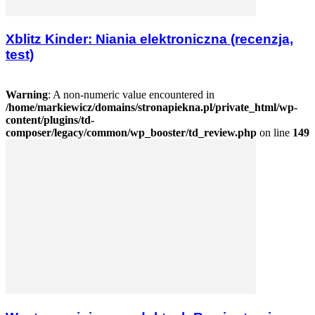
Xblitz Kinder: Niania elektroniczna (recenzja,
test)
Warning
: A non-numeric value encountered in
/home/markiewicz/domains/stronapiekna.pl/private_html/wp-
content/plugins/td-
composer/legacy/common/wp_booster/td_review.php
on line
149