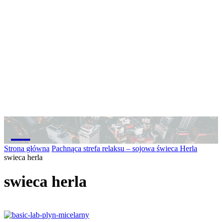
M
Strona główna
Pachnąca strefa relaksu – sojowa świeca Herla
swieca herla
swieca herla