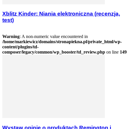
Xblitz Kinder: Niania elektroniczna (recenzja,
test)
Warning
: A non-numeric value encountered in
/home/markiewicz/domains/stronapiekna.pl/private_html/wp-
content/plugins/td-
composer/legacy/common/wp_booster/td_review.php
on line
149
Wystaw opinię o produktach Remington i