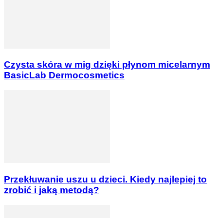
Czysta skóra w mig dzięki płynom micelarnym
BasicLab Dermocosmetics
Przekłuwanie uszu u dzieci. Kiedy najlepiej to
zrobić i jaką metodą?