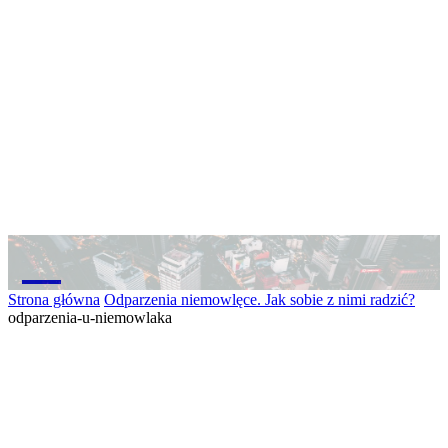
M
Strona główna
Odparzenia niemowlęce. Jak sobie z nimi radzić?
odparzenia-u-niemowlaka