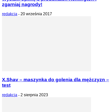
zgarniaj nagrody!
redakcja
-
20 września 2017
X.Shav – maszynka do golenia dla mężczyzn –
test
redakcja
-
2 sierpnia 2023