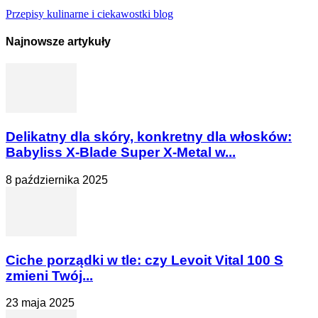
Przepisy kulinarne i ciekawostki blog
Najnowsze artykuły
Delikatny dla skóry, konkretny dla włosków:
Babyliss X-Blade Super X-Metal w...
8 października 2025
Ciche porządki w tle: czy Levoit Vital 100 S
zmieni Twój...
23 maja 2025