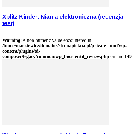
Xblitz Kinder: Niania elektroniczna (recenzja,
test)
Warning
: A non-numeric value encountered in
/home/markiewicz/domains/stronapiekna.pl/private_html/wp-
content/plugins/td-
composer/legacy/common/wp_booster/td_review.php
on line
149