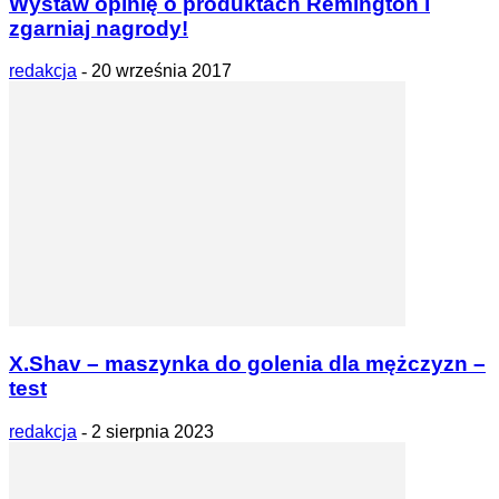
Wystaw opinię o produktach Remington i
zgarniaj nagrody!
redakcja
-
20 września 2017
X.Shav – maszynka do golenia dla mężczyzn –
test
redakcja
-
2 sierpnia 2023