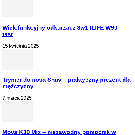
Wielofunkcyjny odkurzacz 3w1 ILIFE W90 –
test
15 kwietnia 2025
Trymer do nosa Shav – praktyczny prezent dla
mężczyzny
7 marca 2025
Mova K30 Mix – niezawodny pomocnik w