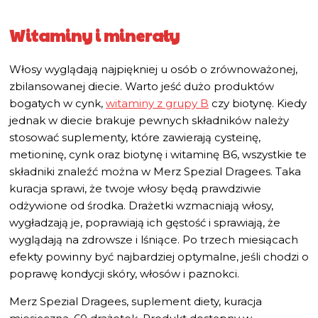
Witaminy i minerały
Włosy wyglądają najpiękniej u osób o zrównoważonej,
zbilansowanej diecie. Warto jeść dużo produktów
bogatych w cynk,
witaminy z grupy B
czy biotynę. Kiedy
jednak w diecie brakuje pewnych składników należy
stosować suplementy, które zawierają cysteinę,
metioninę, cynk oraz biotynę i witaminę B6, wszystkie te
składniki znaleźć można w Merz Spezial Dragees. Taka
kuracja sprawi, że twoje włosy będą prawdziwie
odżywione od środka. Drażetki wzmacniają włosy,
wygładzają je, poprawiają ich gęstość i sprawiają, że
wyglądają na zdrowsze i lśniące. Po trzech miesiącach
efekty powinny być najbardziej optymalne, jeśli chodzi o
poprawę kondycji skóry, włosów i paznokci.
Merz Spezial Dragees, suplement diety, kuracja