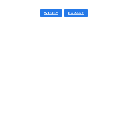
WŁOSY
PORADY