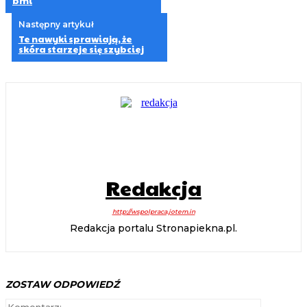
bmi
Następny artykuł
Te nawyki sprawiają, że
skóra starzeje się szybciej
Redakcja
http://wspolpraca.jotem.in
Redakcja portalu Stronapiekna.pl.
ZOSTAW ODPOWIEDŹ
Komentarz