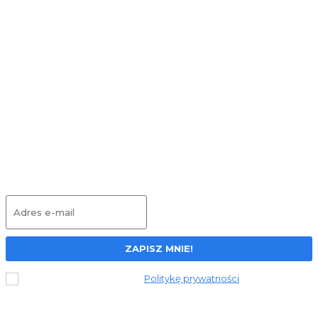
Delikatny dla skóry, konkretny dla
włosków: Babyliss X-Blade Super X-Metal w
codziennej pielęgnacji
Ciche porządki w tle: czy Levoit Vital 100 S
zmieni Twój dom na lepsze?
Wielofunkcyjny odkurzacz 3w1 ILIFE W90 –
test
Dołącz do newslettera
ZAPISZ MNIE!
Przeczytałem i akceptuję
Politykę prywatności
.