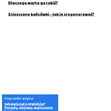
Dlaczego warto go robić?
Zniszczone końcówki – jak je zregenerować?
Poprzedni artykuł
Jak walczyć z otyłością?
Porady, objawy, wyliczanie