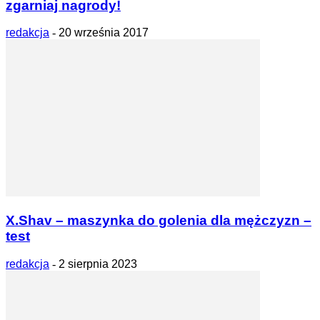
zgarniaj nagrody!
redakcja
-
20 września 2017
X.Shav – maszynka do golenia dla mężczyzn –
test
redakcja
-
2 sierpnia 2023