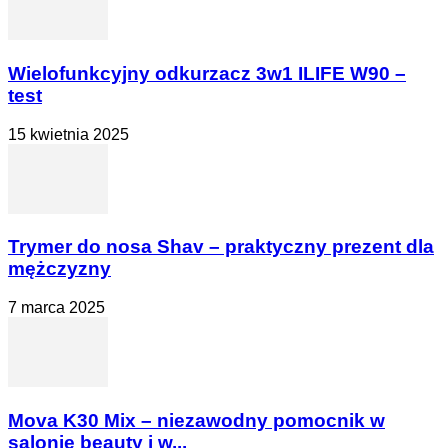
Wielofunkcyjny odkurzacz 3w1 ILIFE W90 –
test
15 kwietnia 2025
Trymer do nosa Shav – praktyczny prezent dla
mężczyzny
7 marca 2025
Mova K30 Mix – niezawodny pomocnik w
salonie beauty i w...