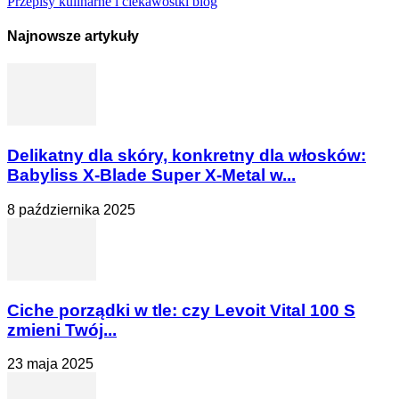
Przepisy kulinarne i ciekawostki blog
Najnowsze artykuły
Delikatny dla skóry, konkretny dla włosków:
Babyliss X-Blade Super X-Metal w...
8 października 2025
Ciche porządki w tle: czy Levoit Vital 100 S
zmieni Twój...
23 maja 2025