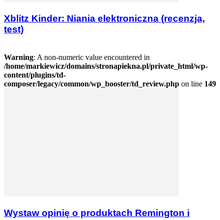
Xblitz Kinder: Niania elektroniczna (recenzja,
test)
Warning
: A non-numeric value encountered in
/home/markiewicz/domains/stronapiekna.pl/private_html/wp-
content/plugins/td-
composer/legacy/common/wp_booster/td_review.php
on line
149
Wystaw opinię o produktach Remington i