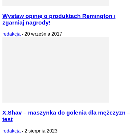
Wystaw opinię o produktach Remington i
zgarniaj nagrody!
redakcja
-
20 września 2017
X.Shav – maszynka do golenia dla mężczyzn –
test
redakcja
-
2 sierpnia 2023