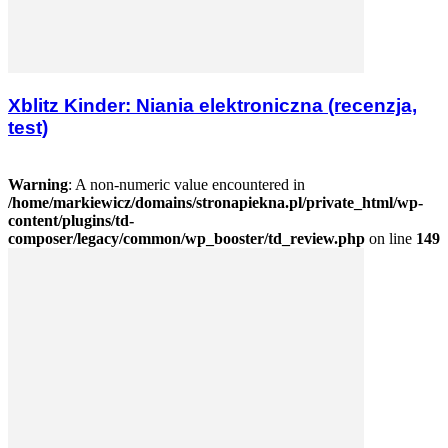
Xblitz Kinder: Niania elektroniczna (recenzja,
test)
Warning
: A non-numeric value encountered in
/home/markiewicz/domains/stronapiekna.pl/private_html/wp-
content/plugins/td-
composer/legacy/common/wp_booster/td_review.php
on line
149