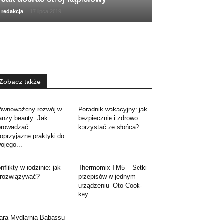
-
redakcja
17 lipca 2019
Zobacz także
ównoważony rozwój w
Poradnik wakacyjny: jak
anży beauty: Jak
bezpiecznie i zdrowo
prowadzać
korzystać ze słońca?
oprzyjazne praktyki do
ojego...
nflikty w rodzinie: jak
Thermomix TM5 – Setki
 rozwiązywać?
przepisów w jednym
urządzeniu. Oto Cook-
key
ara Mydlarnia Babassu