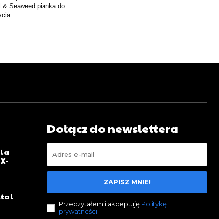
l & Seaweed pianka do
cia
Dołącz do newslettera
dla
 X-
ZAPISZ MNIE!
ital
?
Przeczytałem i akceptuję
Politykę
prywatności
.