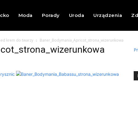
ecko
Moda
Porady
Uroda
Urządzenia
Zd
eed krem do twarzy
Baner_Bodymania_Apricot_strona_wizerunkowa
cot_strona_wizerunkowa
Pr