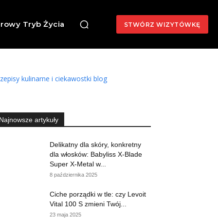
rowy Tryb Życia
STWÓRZ WIZYTÓWKĘ
zepisy kulinarne i ciekawostki blog
Najnowsze artykuły
Delikatny dla skóry, konkretny
dla włosków: Babyliss X-Blade
Super X-Metal w...
8 października 2025
Ciche porządki w tle: czy Levoit
Vital 100 S zmieni Twój...
23 maja 2025