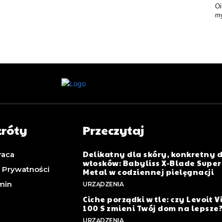
Oi
my
króty
Przeczytaj
Delikatny dla skóry, konkretny 
raca
włosków: Babyliss X-Blade Super
a Prywatności
Metal w codziennej pielęgnacji
min
URZĄDZENIA
Ciche porządki w tle: czy Levoit V
100 S zmieni Twój dom na lepsze
URZĄDZENIA