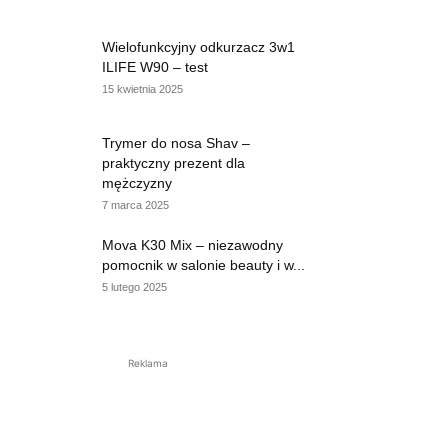
Wielofunkcyjny odkurzacz 3w1
ILIFE W90 – test
15 kwietnia 2025
Trymer do nosa Shav –
praktyczny prezent dla
mężczyzny
7 marca 2025
Mova K30 Mix – niezawodny
pomocnik w salonie beauty i w...
5 lutego 2025
Reklama