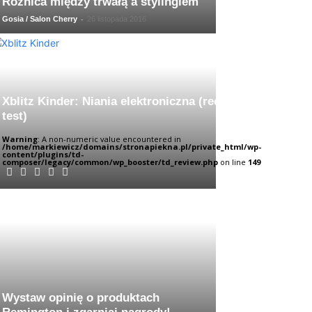
Różnica między trwałą a stylingiem
-
Gosia / Salon Cherry
26 listopada 2016
Xblitz Kinder: Niania elektroniczna (recenzja,
test)
Warning
: A non-numeric value encountered in
/home/markiewicz/domains/stronapiekna.pl/private_html/wp-
content/plugins/td-
composer/legacy/common/wp_booster/td_review.php
on line
149
Wystaw opinię o produktach