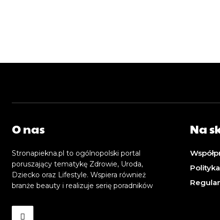
O nas
Na s
Współp
Stronapiekna.pl to ogólnopolski portal
poruszający tematykę Zdrowie, Uroda,
Polityk
Dziecko oraz Lifestyle. Wspiera również
Regula
branże beauty i realizuje serię poradników