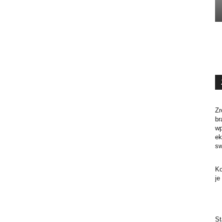
Zr
br
w
ek
sw
Ko
je
St