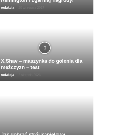
Remington i zgarniaj nagrody!
-
redakcja
20 września 2017
X.Shav – maszynka do golenia dla
mężczyzn – test
-
redakcja
2 sierpnia 2023
Jak dobrać strój kąpielowy