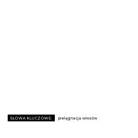
SŁOWA KLUCZOWE:
pielęgnacja włosów