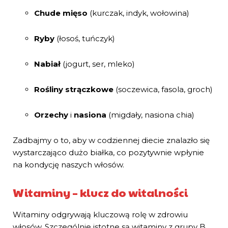
Chude mięso
(kurczak, indyk, wołowina)
Ryby
(łosoś, tuńczyk)
Nabiał
(jogurt, ser, mleko)
Rośliny strączkowe
(soczewica, fasola, groch)
Orzechy
i
nasiona
(migdały, nasiona chia)
Zadbajmy o to, aby w codziennej diecie znalazło się
wystarczająco dużo białka, co pozytywnie wpłynie
na kondycję naszych włosów.
Witaminy – klucz do witalności
Witaminy odgrywają kluczową rolę w zdrowiu
włosów. Szczególnie istotne są witaminy z grupy B,