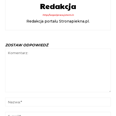
Redakcja
http://wspolpraca.jotem.in
Redakcja portalu Stronapiekna.pl.
ZOSTAW ODPOWIEDŹ
Komentarz:
Na
E-