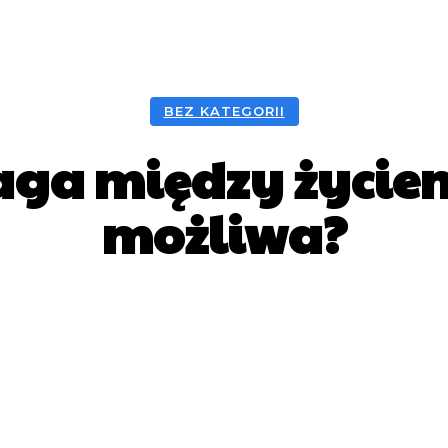
BEZ KATEGORII
ga między życiem 
możliwa?
Facebook
X
Pinterest
What