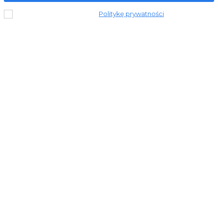
Przeczytałem i akceptuję
Politykę prywatności
.
© 2023 Stronapiekna