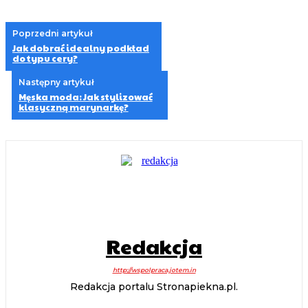
Poprzedni artykuł
Jak dobrać idealny podkład
do typu cery?
Następny artykuł
Męska moda: Jak stylizować
klasyczną marynarkę?
Redakcja
http://wspolpraca.jotem.in
Redakcja portalu Stronapiekna.pl.