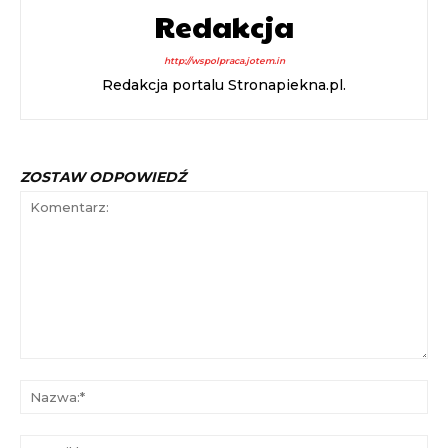
Redakcja
http://wspolpraca.jotem.in
Redakcja portalu Stronapiekna.pl.
ZOSTAW ODPOWIEDŹ
Komentarz:
Na
E-