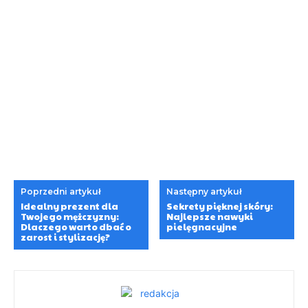
Poprzedni artykuł
Następny artykuł
Idealny prezent dla
Sekrety pięknej skóry:
Twojego mężczyzny:
Najlepsze nawyki
Dlaczego warto dbać o
pielęgnacyjne
zarost i stylizację?