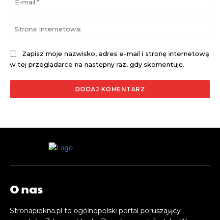
mai
St
Int
Zapisz moje nazwisko, adres e-mail i stronę internetową
w tej przeglądarce na następny raz, gdy skomentuję.
O nas
Stronapiekna.pl to ogólnopolski portal poruszający