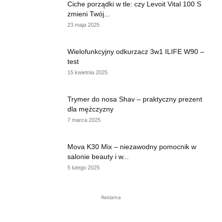
Ciche porządki w tle: czy Levoit Vital 100 S
zmieni Twój...
23 maja 2025
Wielofunkcyjny odkurzacz 3w1 ILIFE W90 –
test
15 kwietnia 2025
Trymer do nosa Shav – praktyczny prezent
dla mężczyzny
7 marca 2025
Mova K30 Mix – niezawodny pomocnik w
salonie beauty i w...
5 lutego 2025
Reklama