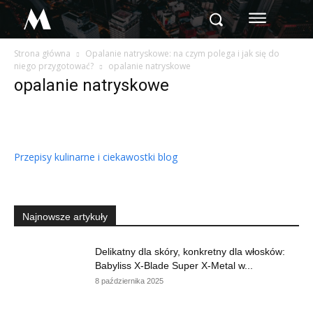
M
Strona główna
Opalanie natryskowe: na czym polega i jak się do
niego przygotować?
opalanie natryskowe
opalanie natryskowe
Przepisy kulinarne i ciekawostki blog
Najnowsze artykuły
Delikatny dla skóry, konkretny dla włosków:
Babyliss X-Blade Super X-Metal w...
8 października 2025