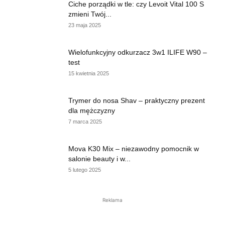
Ciche porządki w tle: czy Levoit Vital 100 S
zmieni Twój...
23 maja 2025
Wielofunkcyjny odkurzacz 3w1 ILIFE W90 –
test
15 kwietnia 2025
Trymer do nosa Shav – praktyczny prezent
dla mężczyzny
7 marca 2025
Mova K30 Mix – niezawodny pomocnik w
salonie beauty i w...
5 lutego 2025
Reklama