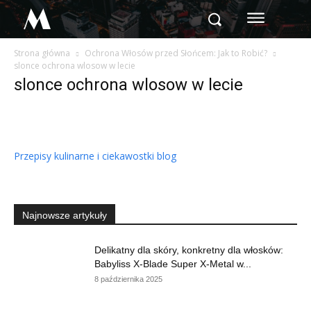
M
Strona główna
Ochrona Włosów przed Słońcem: Jak to Robić?
slonce ochrona wlosow w lecie
slonce ochrona wlosow w lecie
Przepisy kulinarne i ciekawostki blog
Najnowsze artykuły
Delikatny dla skóry, konkretny dla włosków:
Babyliss X-Blade Super X-Metal w...
8 października 2025