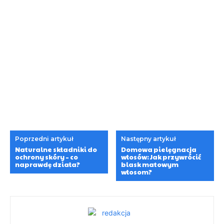
Poprzedni artykuł
Następny artykuł
Naturalne składniki do
Domowa pielęgnacja
ochrony skóry – co
włosów: Jak przywrócić
naprawdę działa?
blask matowym
włosom?