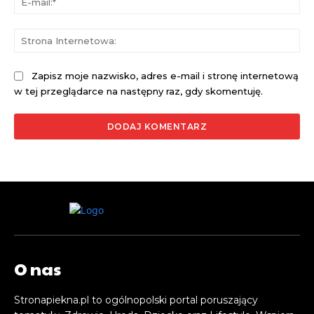
mai
St
Int
Zapisz moje nazwisko, adres e-mail i stronę internetową
w tej przeglądarce na następny raz, gdy skomentuję.
O nas
Stronapiekna.pl to ogólnopolski portal poruszający