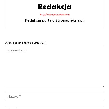
Redakcja
http://wspolpraca.jotem.in
Redakcja portalu Stronapiekna.pl.
ZOSTAW ODPOWIEDŹ
Komentarz:
Na
E-