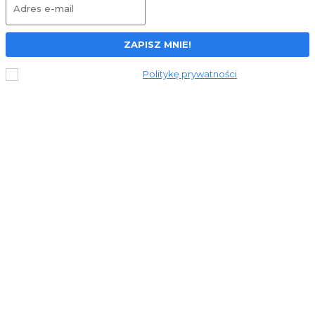
ZAPISZ MNIE!
Przeczytałem i akceptuję
Politykę prywatności
.
© 2023 Stronapiekna