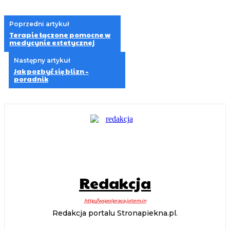
Poprzedni artykuł
Terapie łączone pomocne w
medycynie estetycznej
Następny artykuł
Jak pozbyć się blizn –
poradnik
Redakcja
http://wspolpraca.jotem.in
Redakcja portalu Stronapiekna.pl.