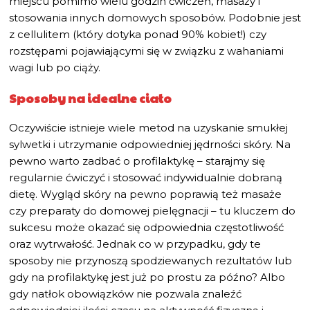
miejscu pomimo wielu godzin ćwiczeń, masaży i
stosowania innych domowych sposobów. Podobnie jest
z cellulitem (który dotyka ponad 90% kobiet!) czy
rozstępami pojawiającymi się w związku z wahaniami
wagi lub po ciąży.
Sposoby na idealne ciało
Oczywiście istnieje wiele metod na uzyskanie smukłej
sylwetki i utrzymanie odpowiedniej jędrności skóry. Na
pewno warto zadbać o profilaktykę – starajmy się
regularnie ćwiczyć i stosować indywidualnie dobraną
dietę. Wygląd skóry na pewno poprawią też masaże
czy preparaty do domowej pielęgnacji – tu kluczem do
sukcesu może okazać się odpowiednia częstotliwość
oraz wytrwałość. Jednak co w przypadku, gdy te
sposoby nie przynoszą spodziewanych rezultatów lub
gdy na profilaktykę jest już po prostu za późno? Albo
gdy natłok obowiązków nie pozwala znaleźć