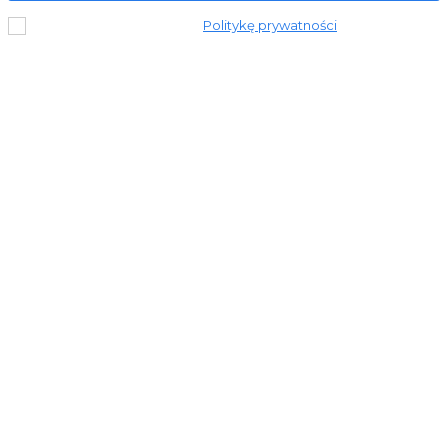
Przeczytałem i akceptuję
Politykę prywatności
.
© 2023 Stronapiekna