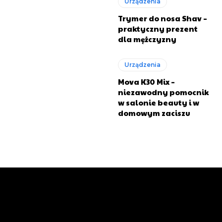
Urządzenia
Trymer do nosa Shav –
praktyczny prezent
dla mężczyzny
Urządzenia
Mova K30 Mix –
niezawodny pomocnik
w salonie beauty i w
domowym zaciszu