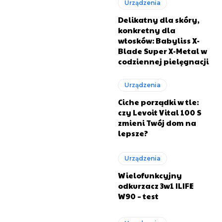
Urządzenia
Delikatny dla skóry,
konkretny dla
włosków: Babyliss X-
mite rozwiązanie dla osób prowadzących salony
mite rozwiązanie dla osób prowadzących salony
Blade Super X-Metal w
codziennej pielęgnacji
ałają na rynku. Jedno konto to:
ałają na rynku. Jedno konto to:
Urządzenia
Ciche porządki w tle:
czy Levoit Vital 100 S
zmieni Twój dom na
lepsze?
Urządzenia
Wielofunkcyjny
odkurzacz 3w1 ILIFE
W90 – test