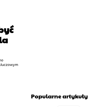
 być
la
no
t kluczowym
Popularne artykuły