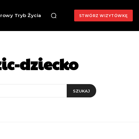
rowy Tryb Życia
STWÓRZ WIZYTÓWKĘ
zic-dziecko
SZUKAJ