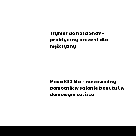
Dedykowana grupa dla branży beauty
Specjalne oferty, promocje i konkursy dla
subskrybentów
Trymer do nosa Shav –
Miesięczny newsletter
praktyczny prezent dla
mężczyzny
Mova K30 Mix – niezawodny
pomocnik w salonie beauty i w
domowym zaciszu