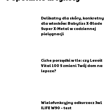
Delikatny dla skóry, konkretny
Dostępne już wkrótce!
dla włosków: Babyliss X-Blade
Super X-Metal w codziennej
pielęgnacji
Zarejestruj się na stronapiekna.pl, aby otrzymać dostęp
do poradników przeznaczonych dla branży beauty. To
znakomite rozwiązanie dla osób prowadzących salony
kosmetyczne, fryzjerskie, czy studia tatuażu. Otrzymaj
wsparcie od doświadczonych osób, które z sukcesami od
Ciche porządki w tle: czy Levoit
lat działają na rynku. Jedno konto to:
Vital 100 S zmieni Twój dom na
lepsze?
Możliwość dodania wizytówki swojego salonu
(pozycjonowanie strony)
Dotarcie do nowych klientów
Zyskanie nowej wiedzy
Wielofunkcyjny odkurzacz 3w1
ILIFE W90 – test
Wsparcie w rozwiązaniu problemów