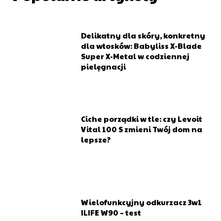
Delikatny dla skóry, konkretny
Dostępne już wkrótce!
dla włosków: Babyliss X-Blade
Super X-Metal w codziennej
pielęgnacji
Zarejestruj się na stronapiekna.pl, aby otrzymać dostęp
do poradników przeznaczonych dla branży beauty. To
znakomite rozwiązanie dla osób prowadzących salony
kosmetyczne, fryzjerskie, czy studia tatuażu. Otrzymaj
wsparcie od doświadczonych osób, które z sukcesami od
Ciche porządki w tle: czy Levoit
lat działają na rynku. Jedno konto to:
Vital 100 S zmieni Twój dom na
lepsze?
Możliwość dodania wizytówki swojego salonu
(pozycjonowanie strony)
Dotarcie do nowych klientów
Zyskanie nowej wiedzy
Wielofunkcyjny odkurzacz 3w1
ILIFE W90 – test
Wsparcie w rozwiązaniu problemów