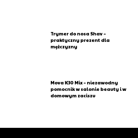
Dedykowana grupa dla branży beauty
Specjalne oferty, promocje i konkursy dla
subskrybentów
Trymer do nosa Shav –
Miesięczny newsletter
praktyczny prezent dla
mężczyzny
Mova K30 Mix – niezawodny
pomocnik w salonie beauty i w
domowym zaciszu