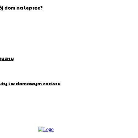
wój dom na lepsze?
czyzny
uty i w domowym zaciszu