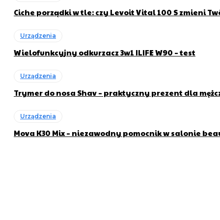
Ciche porządki w tle: czy Levoit Vital 100 S zmieni T
Urządzenia
Wielofunkcyjny odkurzacz 3w1 ILIFE W90 – test
Urządzenia
Trymer do nosa Shav – praktyczny prezent dla męż
Urządzenia
Mova K30 Mix – niezawodny pomocnik w salonie bea