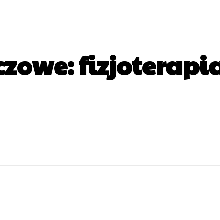
czowe:
fizjoterapi