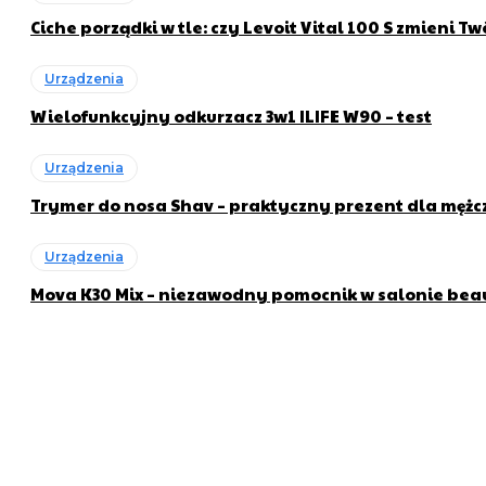
Ciche porządki w tle: czy Levoit Vital 100 S zmieni T
Urządzenia
Wielofunkcyjny odkurzacz 3w1 ILIFE W90 – test
Urządzenia
Trymer do nosa Shav – praktyczny prezent dla męż
Urządzenia
Mova K30 Mix – niezawodny pomocnik w salonie bea