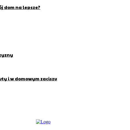
wój dom na lepsze?
czyzny
uty i w domowym zaciszu