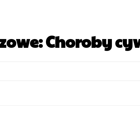
czowe:
Choroby cyw